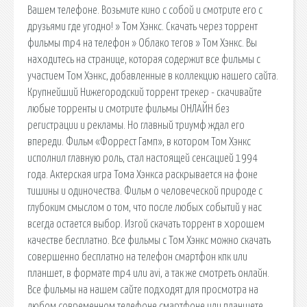
Вашем телефоне. Возьмите кино с собой и смотрите его с
друзьями где угодно! » Том Хэнкс. Скачать через торрент
фильмы mp4 на телефон » Облако тегов » Том Хэнкс. Вы
находитесь на странице, которая содержит все фильмы с
участием Том Хэнкс, добавленные в коллекцию нашего сайта.
Крупнейший Нижегородский торрент трекер - скачивайте
любые торренты и смотрите фильмы ОНЛАЙН без
регистрации и рекламы. Но главный триумф ждал его
впереди. Фильм «Форрест Гамп», в котором Том Хэнкс
исполнил главную роль, стал настоящей сенсацией 1994
года. Актерская игра Тома Хэнкса раскрывается на фоне
тишины и одиночества. Фильм о человеческой природе с
глубоким смыслом о том, что после любых событий у нас
всегда остается выбор. Изгой скачать торрент в хорошем
качестве бесплатно. Все фильмы с Том Хэнкс можно скачать
совершенно бесплатно на телефон смартфон кпк или
планшет, в формате mp4 или avi, а так же смотреть онлайн.
Все фильмы на нашем сайте подходят для просмотра на
любом современном телефоне смартфоне или планшете.