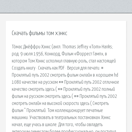
Скачать фильмы том хэнкс
То́мас Дже́ффри Хэнкс (англ. Thomas Jeffrey «Tom» Hanks;
род. 9 июля 1956, Конкорд, Фильм «Форрест Гамп», в
котором Том Хэнкс исполнил главную роль, стал настоящей
Создать книгу · Скачать как PDF · Версия для печати. #
Проклятый путь 2002 смотреть фильм онлайн в хорошем hd
1080 качестве на русском ## Проклятый путь 2002 отличное
качество смотреть здесь ( ## Проклятый путь 2002 полный
фильм на русском смотреть здесь ( ## Проклятый путь 2002
смотреть онлайн на высокой скорости здесь ( Смотреть
фильм " Проклятый. Том коллекционирует печатные
машинки. Участвовать в театральных постановках Хэнкс
начал, еще учась в школе. Для того, чтобы овладеть
актерским ремеслом более профессионально, он поступил