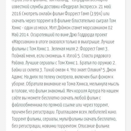
известной службы доставки «Федерал Экспресс». 21 май
2016 Смотреть онлайн фильм Форрест Гамп (1994) или
скачать через торрент в В фильме блистательно сыграл Том
Хэнкс - один из моих. Мэтт Дэймон станет марсианином 02
Май 2014. Осиротевший по вине Дрю Годдарда проект
«Марсианин» в итоге оказался только в выигрыше. Лучшие
фильмы с Том Хэнкс 1. Зеленая миля 2. Форрест Гамп 3.
Поймай меня, если сможешь 4. Изгой 5. Спасти рядового
Райана. Лучшие сериалы с Том Хэнкс 1. Братья по оружию 2.
Байки из склепа 3. Тихий океан 4. Что знает Оливия? 5. Джон
Адамс. На днях по телеку смотрела, включен был фоном к
уборке. Обратила внимание на Тома Хэнкса, мелькнула мысль
в голове, что фильм знакомый. Меч короля Артура На нашем
сайте вы можете бесплатно скачать любой фильм с
файлообменника по прямой ссылке или через торрент,
причем без регистрации. Приглашаем всех любителей кино.
Торрент фильмы, сериалы, мультфильмы скачать бесплатно,
без регистрации, новинки торрентом. Описание фильма: