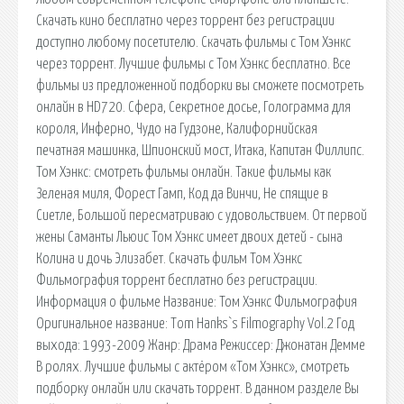
Скачать кино бесплатно через торрент без регистрации
доступно любому посетителю. Скачать фильмы с Том Хэнкс
через торрент. Лучшие фильмы с Том Хэнкс бесплатно. Все
фильмы из предложенной подборки вы сможете посмотреть
онлайн в HD720. Сфера, Секретное досье, Голограмма для
короля, Инферно, Чудо на Гудзоне, Калифорнийская
печатная машинка, Шпионский мост, Итака, Капитан Филлипс.
Том Хэнкс: смотреть фильмы онлайн. Такие фильмы как
Зеленая миля, Форест Гамп, Код да Винчи, Не спящие в
Сиетле, Большой пересматриваю с удовольствием. От первой
жены Саманты Льюис Том Хэнкс имеет двоих детей - сына
Колина и дочь Элизабет. Скачать фильм Том Хэнкс
Фильмография торрент бесплатно без регистрации.
Информация о фильме Название: Том Хэнкс Фильмография
Оригинальное название: Tоm Hаnks`s Fіlmоgrарhу Vоl.2 Год
выхода: 1993-2009 Жанр: Драма Режиссер: Джонатан Демме
В ролях. Лучшие фильмы с актёром «Том Хэнкс», смотреть
подборку онлайн или скачать торрент. В данном разделе Вы