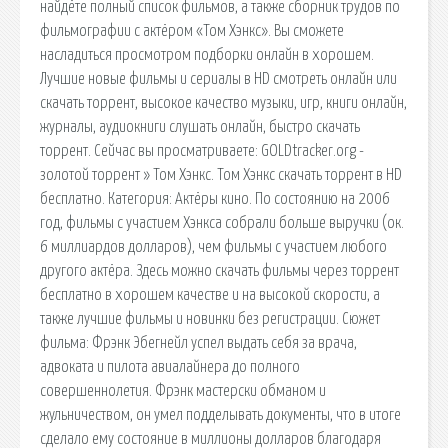
найдёте полный список фильмов, а также сборник трудов по
фильмографии с актёром «Том Хэнкс». Вы сможете
насладиться просмотром подборки онлайн в хорошем.
Лучшие новые фильмы и сериалы в HD смотреть онлайн или
скачать торрент, высокое качество музыки, игр, книги онлайн,
журналы, аудиокниги слушать онлайн, быстро скачать
торрент. Сейчас вы просматриваете: GOLDtracker.org -
золотой торрент » Том Хэнкс. Том Хэнкс скачать торрент в HD
бесплатно. Категория: Актёры кино. По состоянию на 2006
год, фильмы с участием Хэнкса собрали больше выручки (ок.
6 миллиардов долларов), чем фильмы с участием любого
другого актёра. Здесь можно cкачать фильмы через торрент
бесплатно в хорошем качестве и на высокой скорости, а
также лучшие фильмы и новинки без регистрации. Сюжет
фильма: Фрэнк Эбегнейл успел выдать себя за врача,
адвоката и пилота авиалайнера до полного
совершеннолетия. Фрэнк мастерски обманом и
жульничеством, он умел подделывать документы, что в итоге
сделало ему состояние в миллионы долларов благодаря