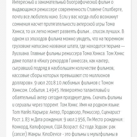
Интересный и занимательный биографический фильм о
выдающимся режиссере современности Стивене Спилберге,
почти все любители кино. Если у вас когда-либо возникнут
сомнения насчет притягательности актерской игры Тома
Хэнкса, то их легко может развеять фильм… список лучших. В
одном из эпизодов фильма можно увидеть, что на тюремном
грузовике написано название штата, где находится тюрьма —
Луизиана. Главные фильмы режиссера Тома Хэнкса. Том Хэнкс
даже попал в «Книгу рекордов Гиннесса», как «актер,
сыгравший подряд в наибольшем количестве фильмов,
кассовые сборы которых превышают сто миллионов
долларов». 9 июл 2018 ​10 любимых фильмов с Томом
Хэнксом. События. 14945. Невероятно талантливый и
обаятельный актер сегодня празднует день. Скачать фильмы
и сериалы через торрент. Том Хэнкс. Имя на родном языке:
Tom Hanks Карьера: Актер, Продюсер, Режиссер, Сценарист
Рост: 1.83 м Дата рождения: 9 июл 1956, Пн Место рождения:
Конкорд, Калифорния, США Возраст: 62 года Зодиак: рак
(cancer) Жанры. KinoDevice - это фильмы и мультфильмы в