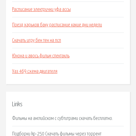
Расписание электрички уфа ассы
Поезд харьков баку расписание какие дни недели
Скачать игру бен тен на псп
Юнона и авось фильм спектакль
Уаз 469 схема двигателя
Links
Фильмы на английском с субтитрами скачать бесплатно.
Подборки kp-250 Скачать фильмы через торрент