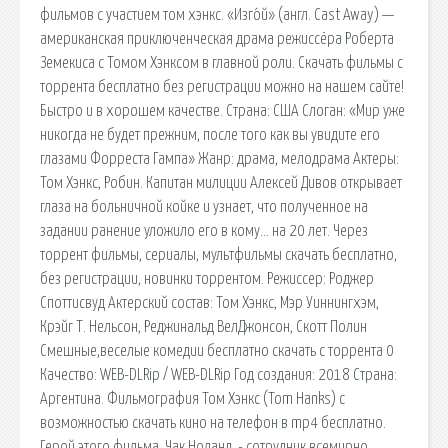
фильмов с участием том хэнкс. «Изго́й» (англ. Cast Away) —
американская приключенческая драма режиссёра Роберта
Земекиса с Томом Хэнксом в главной роли. Скачать фильмы с
торрента бесплатно без регистрации можно на нашем сайте!
Быстро и в хорошем качестве. Страна: США Слоган: «Мир уже
никогда не будет прежним, после того как вы увидите его
глазами Форреста Гампа» Жанр: драма, мелодрама Актеры:
Том Хэнкс, Робин. Капитан милиции Алексей Дивов открывает
глаза на больничной койке и узнает, что полученное на
задании ранение уложило его в кому… на 20 лет. Через
торрент фильмы, сериалы, мультфильмы скачать бесплатно,
без регистрации, новинки торрентом. Режиссер: Роджер
Споттисвуд Актерский состав: Том Хэнкс, Мэр Уиннингхэм,
Крэйг Т. Нельсон, Реджинальд ВелДжонсон, Скотт Полин
Смешные,веселые комедии бесплатно скачать с торрента 0
Качество: WEB-DLRip / WEB-DLRip Год создания: 2018 Страна:
Аргентина. Фильмография Том Хэнкс (Tom Hanks) с
возможностью скачать кино на телефон в mp4 бесплатно.
Герой этого фильма, Чак Ноланд, - сотрудник всемирно