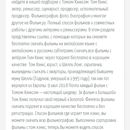
найдете в нашей подборке с Томом Хэнксом. Том Хэнкс:
актер, режиссер, сценарист, продюсер, исполнительный
продюсер. Фильмография, фото, биография и многое
другое на Фильм.ру. Полный список фильмов и совместных
работы с другими актерами и режиссерами. В этом разделе
представлены ссылки, с помощью которых вы сможете
бесплатно скачать фильмы на английском языке с
английскими и русскими субтитрами Скачать все фильмы с
актёром Том Хэнкс через торрент бесплатно в хорошем
качестве. Том Хэнкс, юрист, и Шелли Лонг, скрипачка,
вынуждены съехать с квартиры, принадлежащей бывшему
мужу Шелли (Годунов, умерший в 1995 году), так как тот
вернулся из Европы. 9 июл 2018 Почти каждый фильм с
Томом Хэнксом — настоящий шедевр. За фильм « Большой»
Том Хэнкс получил свой первый «Золотой. Фентези фильмы
скачать торрент в хорошем качестве бесплатно и без
регистрации. Список фильмов где играет том хэнкс, вы
можете скачать всю фильмографию. Выполнена сортировка
фильмы с том хэнкс, теперь Вы можете видеть список