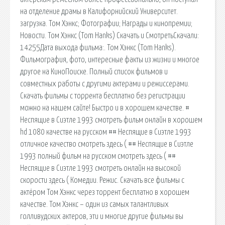
на отделение драмы в Калифорнийский Университет.
загрузка. Том Хэнкс; Фотографии; Награды и кинопремии;
Новости. Том Хэнкс (Tom Hanks) Скачать и СмотретьСкачали:
14255Дата выхода фильма:. Том Хэнкс (Tom Hanks).
Фильмография, фото, интересные факты из жизни и многое
другое на КиноПоиске. Полный список фильмов и
совместных работы с другими актерами и режиссерами.
Скачать фильмы с торрента бесплатно без регистрации
можно на нашем сайте! Быстро и в хорошем качестве. #
Неспящие в Сиэтле 1993 смотреть фильм онлайн в хорошем
hd 1080 качестве на русском ## Неспящие в Сиэтле 1993
отличное качество смотреть здесь ( ## Неспящие в Сиэтле
1993 полный фильм на русском смотреть здесь ( ##
Неспящие в Сиэтле 1993 смотреть онлайн на высокой
скорости здесь ( Комедии. Режис. Скачать все фильмы с
актёром Том Хэнкс через торрент бесплатно в хорошем
качестве. Том Хэнкс – один из самых талантливых
голливудских актеров, эти и многие другие фильмы вы