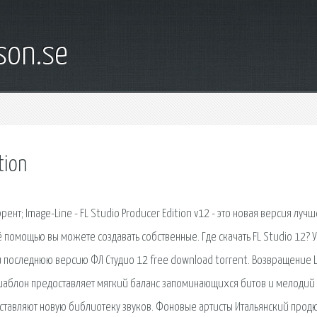
son.se
tion
ррент; Image-Line - FL Studio Producer Edition v12 - это новая версия лучш
 помощью вы можете создавать собственные. Где скачать FL Studio 12? У
 и последнюю версию ФЛ Студио 12 free download torrent. Возвращение 
т шаблон предоставляет мягкий баланс запоминающихся битов и мелодий 
ставляют новую библиотеку звуков. Фоновые артисты Итальянский прод