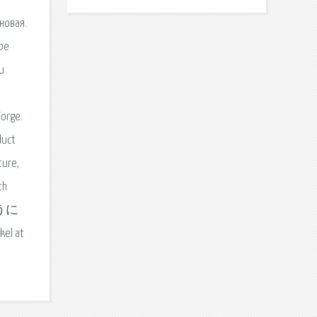
новая.
be
и
orge.
duct
ture,
th
ように
l at