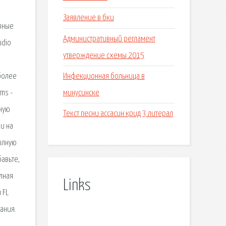
Заявление в бки
азные
Административный регламент
udio
утверждение схемы 2015
Инфекционная больница в
более
минусинске
ms -
тную
Текст песни ассасин крид 3 литерал
и на
полную
бавьте,
лная
Links
 FL
ания.