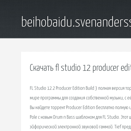
beihobaidu.svenanders
Скачать fl studio 12 producer edi
FL Studio 12.2 Producer Edition Build 3 полная версия то
мире программы для создания собственной музыки, с её
Вы найдете торрент Producer Edition бесплатно полную
Pole с новым Drum n Bass шаблоном для FL Studio. Это
эйфорической электронной звуковой гаммой. Tief пред