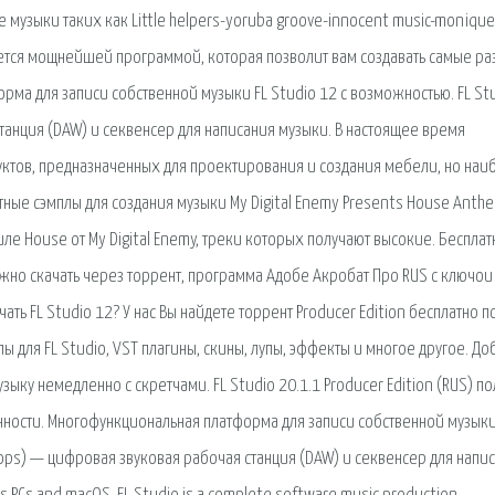
 музыки таких как Little helpers-yoruba groove-innocent music-monique
является мощнейшей программой, которая позволит вам создавать самые р
ма для записи собственной музыки FL Studio 12 с возможностью. FL St
танция (DAW) и секвенсер для написания музыки. В настоящее время
тов, предназначенных для проектирования и создания мебели, но наи
тные сэмплы для создания музыки My Digital Enemy Presents House Anthe
иле House от My Digital Enemy, треки которых получают высокие. Беспла
жно скачать через торрент, программа Адобе Акробат Про RUS с ключои 
чать FL Studio 12? У нас Вы найдете торрент Producer Edition бесплатно 
лы для FL Studio, VST плагины, скины, лупы, эффекты и многое другое. До
ку немедленно с скретчами. FL Studio 20.1.1 Producer Edition (RUS) по
нности. Многофункциональная платформа для записи собственной музыки
oops) — цифровая звуковая рабочая станция (DAW) и секвенсер для напис