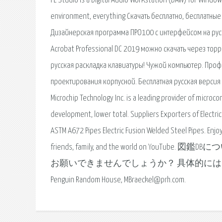
FL Studio is a Digital Audio Workstation (DAW) for Wind
environment, everything Скачать бесплатно, бесплатные
Дизайнерская программа ПРО100 с интерфейсом на русс
Acrobat Professional DC 2019 можно скачать через торре
русская раскладка клавиатуры! Чужой компьютер. Про
проектирования корпусной. Бесплатная русская версия 
Microchip Technology Inc. is a leading provider of microco
development, lower total. Suppliers Exporters of Electri
ASTM A672 Pipes Electric Fusion Welded Steel Pipes. Enjoy 
friends, family, and the world o
お願いできませんでしょうか？ 具体的にはNo200～No220. For med
Penguin Random House, MBraeckel@prh.com.