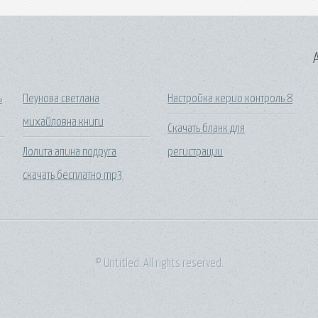
A
ь
Пеунова светлана
Настройка керио контроль 8
михайловна книги
Скачать бланк для
Лолита апина подруга
регистрации
скачать бесплатно mp3
© Untitled. All rights reserved.