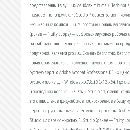
представленный в лучших лейблах minimal и Tech-house
musique -Tief и других. FL Studio Producer Edition - 
музыкальные композиции. Многофункциональная платфор
(ранее — Fruity Loops) — цифровая звуковая рабочая с
разработано множество различных программных продук
популярной является pro100. Скачать бесплатно, беспла
новая и замечательная коллекция звуков и сэмплов в ст
русскую версию Adobe Acrobat Professional DC 2019 мо
русском языке, для Windows xp,7,8,10 (x32-x64. Где ска
и последнюю версию. Скачать FL Studio 11, скачать сэмп
это специальное ди-джейское прикосновение в Вашу музы
версия на русском: скачать бесплатно торрентом Особе
Studio 12 с возможностью. FL Studio (ранее — Fruity L