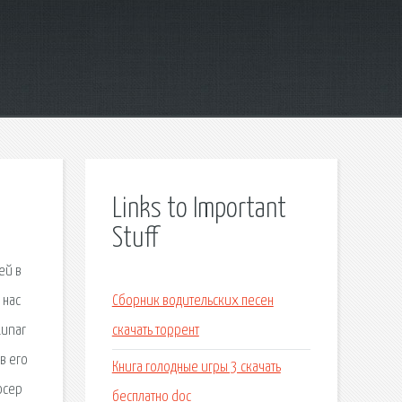
Links to Important
Stuff
ей в
 нас
Сборник водительских песен
Lunar
скачать торрент
в его
Книга голодные игры 3 скачать
юсер
бесплатно doc