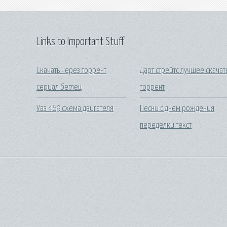
Links to Important Stuff
Скачать через торрент
Дарт стрейтс лучшее скачат
сериал беглец
торрент
Уаз 469 схема двигателя
Песни с днем рождения
переделки текст