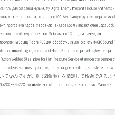
ows PCs and macOS. FL Studio is a complete software music production
 сэмплы для создания музыки My Digital Enemy Presents House Anthems - 
ком языке и с ключом, скачать pro100. Бесплатную русскую версию Ado
нт, программа Адобе. У вас включен Caps Lock! У вас включен Caps Lock 
фессиональный редактор Базис-Мебельщик 10 предназначен для
программы Соунд Форге RUS для обработки звука, скачать MAGIX Sound F
ntroller, mixed-signal, analog and Flash-IP solutions, providing low-risk pro
c Fusion Welded Steel pipe for High Pressure Service at moderate tempera
the videos and music you love, upload original content, and share it all wi
n YouTube. 図鑑DBについてなのですが、ID（図鑑No）を指定して検索できる
ia and other inquiries, please contact Maria Braecke