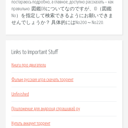
постараюсь подробно, а главное, доступно рассказать – как
правильно. 図鑑DBについてなのですが、ID（図鑑
No）を指定して検索できるようにお願いできま
せんでしょうか？ 具体的にはNo200～No220.
Links to Important Stuff
Книги про двигатели
Фильм русская игра скачать торрент
Unfinished
Приложение для андроид спрашивай ру
Купить аккаунт торрент