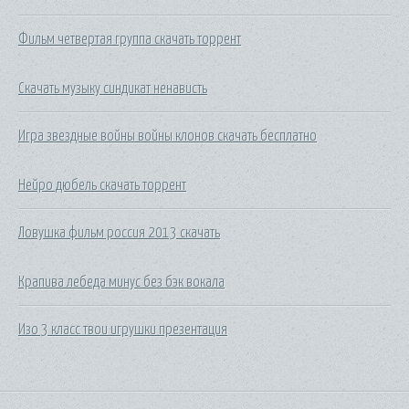
Фильм четвертая группа скачать торрент
Скачать музыку синдикат ненависть
Игра звездные войны войны клонов скачать бесплатно
Нейро дюбель скачать торрент
Ловушка фильм россия 2013 скачать
Крапива лебеда минус без бэк вокала
Изо 3 класс твои игрушки презентация