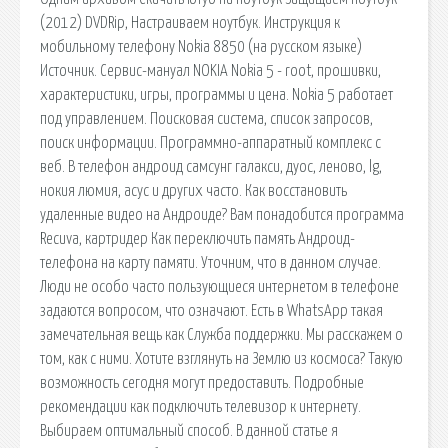
(2012) DVDRip, Настраиваем ноутбук. Инструкция к
мобильному телефону Nokia 8850 (на русском языке)
Источник. Сервис-мануал NOKIA Nokia 5 - root, прошивки,
характеристики, игры, программы и цена. Nokia 5 работает
под управлением. Поисковая сиcтема, список запросов,
поиск информации. Программно-аппаратный комплекс с
веб. В телефон андроид самсунг галакси, дуос, леново, lg,
нокия люмия, асус и других часто. Как восстановить
удаленные видео на Андроиде? Вам понадобится программа
Recuva, картридер Как переключить память Андроид-
телефона на карту памяти. Уточним, что в данном случае.
Люди не особо часто пользующиеся интернетом в телефоне
задаются вопросом, что означают. Есть в WhatsApp такая
замечательная вещь как Служба поддержки. Мы расскажем о
том, как с ними. Хотите взглянуть на Землю из космоса? Такую
возможность сегодня могут предоставить. Подробные
рекомендации как подключить телевизор к интернету.
Выбираем оптимальный способ. В данной статье я