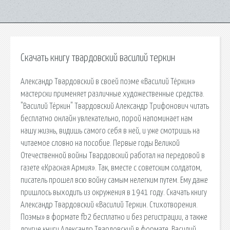
Скачать книгу твардовский василий теркин
Александр Твардовский в своей поэме «Василий Тёркин»
мастерски применяет различные художественные средства.
"Василий Тёркин" Твардовский Александр Трифонович читать
бесплатно онлайн увлекательно, порой напоминает нам
нашу жизнь, видишь самого себя в ней, и уже смотришь на
читаемое словно на пособие. Первые годы Великой
Отечественной войны Твардовский работал на передовой в
газете «Красная Армия». Так, вместе с советским солдатом,
писатель прошел всю войну самым нелегким путем. Ему даже
пришлось выходить из окружения в 1941 году. Скачать книгу
Александр Твардовский «Василий Теркин. Стихотворения.
Поэмы» в формате fb2 бесплатно и без регистрации, а также
другие книги Александр Твардовский в формате. Василий