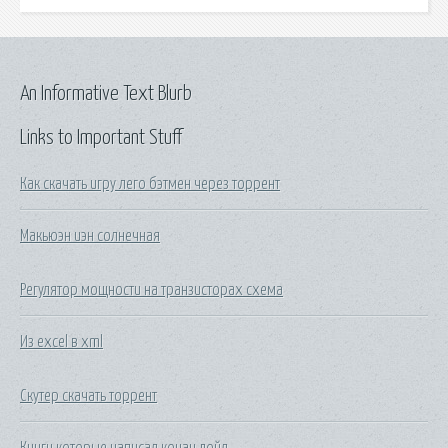
An Informative Text Blurb
Links to Important Stuff
Как скачать игру лего бэтмен через торрент
Макьюэн иэн солнечная
Регулятор мощности на транзисторах схема
Из excel в xml
Скутер скачать торрент
Книги которые написал конан дойл