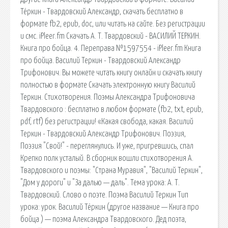
Тёркин - Твардовский Александр, скачать бесплатно в
формате fb2, epub, doc, или читать на сайте. Без регистрации
и смс. iPleer.fm Скачать А. Т. Твардовский - ВАСИЛИЙ ТЕРКИН.
Книга про бойца. 4. Переправа №1597554 - iPleer.fm Книга
про бойца. Василий Теркин - Твардовский Александр
Трифонович. Вы можете читать книгу онлайн и скачать книгу
полностью в формате Скачать электронную книгу Василий
Теркин. Стихотворения. Поэмы Александра Трифоновича
Твардовского : бесплатно в любом формате (fb2, txt, epub,
pdf, rtf) без регистрации! «Какая свобода, какая. Василий
Теркин - Твардовский Александр Трифонович. Поэзия,
Поэзия "Свой!" - переглянулись. И уже, пригревшись, спал
Крепко полк усталый. В сборник вошли стихотворения А.
Твардовского и поэмы: "Страна Муравия", "Василий Теркин",
"Дом у дороги" и "За далью — даль". Тема урока: А. Т.
Твардовский. Слово о поэте. Поэма Василий Теркин Тип
урока: урок. Василий Тёркин (другое название — Книга про
бойца ) — поэма Александра Твардовского. Дед поэта,