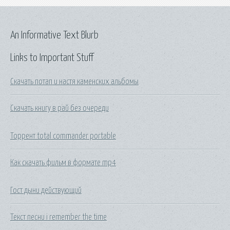
An Informative Text Blurb
Links to Important Stuff
Скачать потап и настя каменских альбомы
Скачать книгу в рай без очереди
Торрент total commander portable
Как скачать фильм в формате mp4
Гост дыни действующий
Текст песни i remember the time