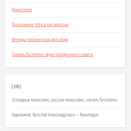
Ремастеред
Приложение retrica для андроид
Легенды гептамерона дарк эйдж
Скачать бесплатно звуки праздничного салюта
Links
Эстрадные минусовки, русские минусовки, скачать бесплатно.
Евдокимов, Ярослав Александрович — Википедия.