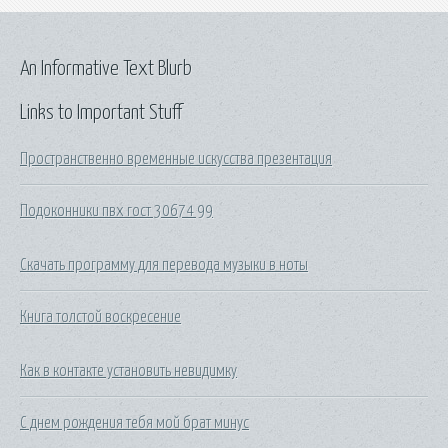
An Informative Text Blurb
Links to Important Stuff
Пространственно временные искусства презентация
Подоконники пвх гост 30674 99
Скачать программу для перевода музыки в ноты
Книга толстой воскресение
Как в контакте установить невидимку
С днем рождения тебя мой брат минус