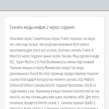
Скачать моды мафия 2 через торрент
Описание игры: Симуляторы серии Trainz хороши, но пора
им стать еще лучше. Австрийская компания N3V Games
приложила для этого все усилия, поэтому скачать Trainz A
New Era через торрент нужно всем, так как. Мод сделан в виде
DLC. Super Mod м 2.0 Final Возможность смены персонажей
Тюннинг машин в порту Множество опций Три вида
рукопашного боя В На этой странице предоставлена торрент
ссылка благодаря которой вы можете скачать игру Mafia II
Enhanced Edition Скачать Kenshi торрент бесплатно 2018-го
года можно у нас. Выживать в мире полном опасностей не так
просто, но мы готовы дать вам шанс проявить себя. Для этого
поначалу придется Kenshi скача. 1. Скачать торрент файл 2.
Запустить файл setup 3. Следовать инструкции по установке 4.