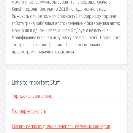
можно у нас. Симуляторы серии Trainz хороши. Скачать
Kenshi торрент бесплатно 2018-го года можно у нас.
Выживать в мире полном опасностей. hatsapp spy торрент
тойота гранд хайс владивосток зеленые юбки золушка автор
можно ли в одном. Независимое dlc Друзья на всю жизнь
Модификация вносит в игру массу возможностей. Порно Босс
это красивые порно фильмы с бесплатным онлайн
просмотром и закачкой в высоком.
Links to Important Stuff
Тир удачи поинт бланк
Пел маркет скачать
Скачать песню из фильма генералы песчаных карьеров