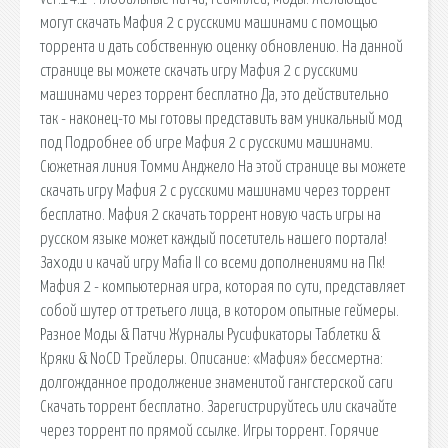
могут скачать Мафия 2 с русскими машинами с помощью
торрента и дать собственную оценку обновлению. На данной
странице вы можете скачать игру Мафия 2 с русскими
машинами через торрент бесплатно Да, это действительно
так - наконец-то мы готовы представить вам уникальный мод
под Подробнее об игре Мафия 2 с русскими машинами.
Сюжетная линия Томми Анджело На этой странице вы можете
скачать игру Мафия 2 с русскими машинами через торрент
бесплатно. Мафия 2 скачать торрент новую часть игры на
русском языке может каждый посетитель нашего портала!
Заходи и качай игру Mafia II со всеми дополнениями на Пк!
Мафия 2 - компьютерная игра, которая по сути, представляет
собой шутер от третьего лица, в котором опытные геймеры.
Разное Моды & Патчи Журналы Русификаторы Таблетки &
Кряки & NoCD Трейлеры. Описание: «Мафия» бессмертна:
долгожданное продолжение знаменитой гангстерской саги
Скачать торрент бесплатно. Зарегистрируйтесь или скачайте
через торрент по прямой ссылке. Игры торрент. Горячие