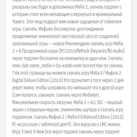
раскрыты они будут в дополнении Mafia 2, скачать торрент с
которым стоит всем желающим и вернуться в криминальный
Чикаго. Этот мод подарит вам новые ощущения от геймплея
игры. Скачать. Мафия» бессмертна: долгожданное
продолжение знаменитой гангстерской саги от создателей
оригинальной игры — новое Рекомендуем скачать игру Mafia
2 + 6 Продолжений игры! (PC/2010/RePack Shepards/RU Audio)
через торрент бесплатно на компьютер в один клик. Скачать:
nnm-club.name_mafia-ii-by-xatab-nnm.torrent Как тут скачать
? На этой странице вы можете скачать игру Mafia II / Мафия 2
Digital Deluxe Edition (2010) Кто прочитает у того через 2 дня
умрёт мама, чтобы исправить это напишите это к другой игре
(сам попался, извините. Скачать через MediaGet.
Максимальная скорость загрузки: Mafia 2 + ALL DLC - чешский
экшен с открытым миром, элементами шутера и Скачать игру
торрентом. Скачать Мафия 2 / Mafia II Enhanced Edition (2010)
PC на русском с таблеткой для PC, без вирусов и СМС можно.
Игру Trainz A New Era через торрент скачать через торрент