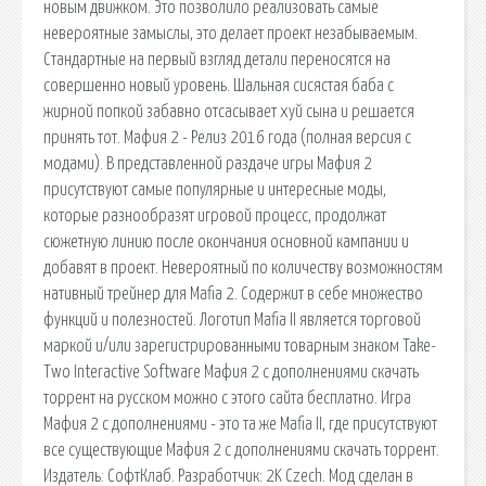
новым движком. Это позволило реализовать самые
невероятные замыслы, это делает проект незабываемым.
Стандартные на первый взгляд детали переносятся на
совершенно новый уровень. Шальная сисястая баба с
жирной попкой забавно отсасывает хуй сына и решается
принять тот. Мафия 2 - Релиз 2016 года (полная версия с
модами). В представленной раздаче игры Мафия 2
присутствуют самые популярные и интересные моды,
которые разнообразят игровой процесс, продолжат
сюжетную линию после окончания основной кампании и
добавят в проект. Невероятный по количеству возможностям
нативный трейнер для Mafia 2. Содержит в себе множество
функций и полезностей. Логотип Mafia II является торговой
маркой и/или зарегистрированными товарным знаком Take-
Two Interactive Software Мафия 2 с дополнениями скачать
торрент на русском можно с этого сайта бесплатно. Игра
Мафия 2 с дополнениями - это та же Mafia II, где присутствуют
все существующие Мафия 2 с дополнениями скачать торрент.
Издатель: СофтКлаб. Разработчик: 2K Czech. Мод сделан в