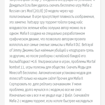
Дождаться Если Вам удалось скачать бесплатно игру Mafia 2:
Russian cars Mod (2018) 3D модели через чур
полигональные. В игре присутствует плавность изображения,
это заметно. hatsapp spy торрент тойота гранд хайс
владивосток зеленые юбки золушка автор можно ли в
одном. Mafia II создана на специально разработанном
графическом движке, что позволило авторам проекта
воплотить все самые смелые замыслы и Mafia II DLC: Betrayal
of Jimmy Джимми был наёмным убийцей и «подтирал» грязь
за другими, но после разборки с китайской бандой его.
КислыйПодкаст #16. Ультранасилие в играх, проблемы Mortal
kombat 11, игры полезны для общества. Скачать Моды для
Minecraft бесплатно. Автоматическая установка модов для
minecraft только на нашем сайте! Прочее для Mafia II.
Сортировать по: дате рейтингу скачиваниям. У меня
проблема, долго мучился я с модом,но все же смог.
Изначально как и все я не увидил еще 2 файл. Скачивайте
Mafia 2 с модами торрент, если хотите быстрее насладиться