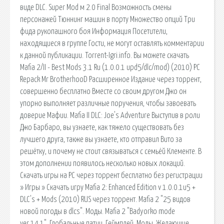
виде DLC. Super Mod м 2.0 Final Возможность смены
персонажей Тюннинг машин в порту Множество опций Три
фида рукопашного боя Информация Посетители,
находящиеся в группе Гости, не могут оставлять комментарии
к данной публикации. Torrent-Igri.info. Вы можете скачать
Mafia 2/II - Best Mods 3.1 Ru (1.0.0.1 upd5/dlc/mod) (2010) PC
Repack Mr BrotherhooD Расширенное Издание через торрент,
совершенно бесплатно Вместе со своим другом Джо он
упорно выполняет различные поручения, чтобы завоевать
доверие Мафии. Mafia II DLC: Joe's Adventure Выступив в роли
Джо Барбаро, вы узнаете, как тяжело существовать без
лучшего друга, также вы узнаете, кто отправил Вито за
решётку, и почему не стоит связываться с семьёй Клементе. В
этом дополнении появилось несколько новых локаций.
Скачать игры на PC через торрент бесплатно без регистрации
» Игры » Скачать игру Mafia 2: Enhanced Edition v 1.0.0.1u5 +
DLC's + Mods (2010) RUS через торрент. Mafia 2 "25 видов
новой погоды в dlcs". Моды. Mafia 2 "Badyorko mode
ver.14.1". Глобальные патчи, Геймплей, Моды. Желающие