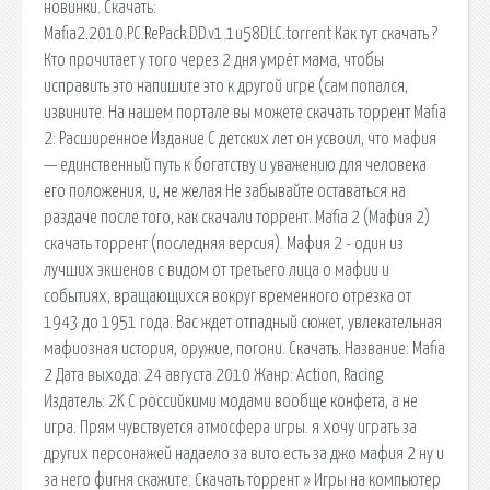
новинки. Скачать:
Mafia2.2010.PC.RePack.DD.v1.1u58DLC.torrent Как тут скачать ?
Кто прочитает у того через 2 дня умрёт мама, чтобы
исправить это напишите это к другой игре (сам попался,
извините. На нашем портале вы можете скачать торрент Mafia
2: Расширенное Издание С детских лет он усвоил, что мафия
— единственный путь к богатству и уважению для человека
его положения, и, не желая Не забывайте оставаться на
раздаче после того, как скачали торрент. Mafia 2 (Мафия 2)
скачать торрент (последняя версия). Мафия 2 - один из
лучших экшенов с видом от третьего лица о мафии и
событиях, вращающихся вокруг временного отрезка от
1943 до 1951 года. Вас ждет отпадный сюжет, увлекательная
мафиозная история, оружие, погони. Скачать. Название: Mafia
2 Дата выхода: 24 августа 2010 Жанр: Action, Racing
Издатель: 2K С российкими модами вообще конфета, а не
игра. Прям чувствуется атмосфера игры. я хочу играть за
других персонажей надаело за вито есть за джо мафия 2 ну и
за него фигня скажите. Скачать торрент » Игры на компьютер