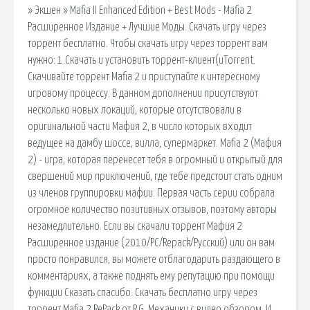
» Экшен » Mafia II Enhanced Edition + Best Mods - Mafia 2
Расширенное Издание + Лучшие Моды. Скачать игру через
торрент бесплатно. Чтобы скачать игру через торрент вам
нужно: 1.Скачать и установить торрент-клиент(uTorrent.
Скачивайте торрент Mafia 2 и приступайте к интересному
игровому процессу. В данном дополнении присутствуют
несколько новых локаций, которые отсутствовали в
оригинальной части Мафия 2, в число которых входит
ведущее на дамбу шоссе, вилла, супермаркет. Mafia 2 (Мафия
2) - игра, которая перенесет тебя в огромный и открытый для
свершений мир приключений, где тебе предстоит стать одним
из членов группировки мафии. Первая часть серии собрала
огромное количество позитивных отзывов, поэтому авторы
незамедлительно. Если вы скачали торрент Мафия 2
Расширенное издание (2010/PC/Repack/Русский) или он вам
просто понравился, вы можете отблагодарить раздающего в
комментариях, а также поднять ему репутацию при помощи
функции Сказать спасибо. Скачать бесплатно игру через
торрент Mafia 2 RePack от R.G. Механики с видео обзором. И