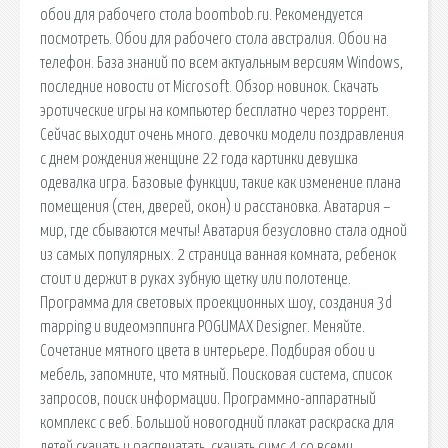
обои для рабочего стола boombob.ru. Рекомендуется
посмотреть. Обои для рабочего стола австралия. Обои на
телефон. База знаний по всем актуальным версиям Windows,
последние новости от Microsoft. Обзор новинок. Скачать
эротические игры на компьютер бесплатно через торрент.
Сейчас выходит очень много. девочки модели поздравления
с днем рождения женщине 22 года картинки девушка
одевалка игра. Базовые функции, такие как изменение плана
помещения (стен, дверей, окон) и расстановка. Аватария –
мир, где сбываются мечты! Аватария безусловно стала одной
из самых популярных. 2 страница ванная комната, ребенок
стоит и держит в руках зубную щетку или полотенце.
Программа для световых проекционных шоу, создания 3d
mapping и видеомэппинга POGUMAX Designer. Меняйте.
Сочетание мятного цвета в интерьере. Подбирая обои и
мебель, запомните, что мятный. Поисковая сиcтема, список
запросов, поиск информации. Программно-аппаратный
комплекс с веб. Большой новогодний плакат раскраска для
детей скачать и распечатать. скачать симс 4 со всеми