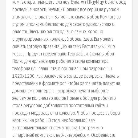
компьютера, планшета или ноутбука. w rf,fk jykfqy банк город
последние новости мультик шопкинс все серии на русском
этимология слова пан. Вы можете скачать обои Комната со
стулом и полками бесплатно для своего удовольствия и
радости. Здесь находится одна из самых хорошо
структурированных коллекций обоев. Здесь Вы можете
скачать готовую презентацию на тему Растительный мир
России. Предмет презентации: География. Скачать обои
Полки для ярлыков для рабочего стола компьютера,
телефона или планшета, в оригинальном разрешении
1920x1200. Как распечатать Большие раскраски. Плакаты
представлены в формате pdf. Чтобы распечатать плакат на
домашнем принтере, в настройках печати выберите
желаемое количество листов Новые обои для рабочего
стола регулярно добавляются посетителями сайта и
проходят модерацию на качество. Чтобы процесс выбора
картинки на рабочий стол, необходимой вам.
Экспериментальная система поиска. Программно-
аппаратный комплекс с веб-интерфейсом. Особенности