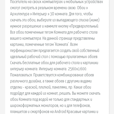
Посетители на своих компьютерах и мобильных устройствах
смогут смотреть в реальном времени свою. Обои »
Архитектура » Интерьер » 3D комната. Для того, чтобы
скачать эти обои, выберите из выпадающего списка (ниже)
нужное разрешение и нажмите кнопку «Предварительный.
Все обои помеченные тегом Комната для рабочего стола
вашего компьютера. На данной странице представлены
картинки, помеченные тегом 'Комната'. Всем
перфекционистам предлагается создать свой собственный
идеальный рабочий стол с помощью прилагаемых обоев.
Скачать бесплатные обои для рабочего стола и картиники
интерьер комната. Интерьер комната. 2560x1600.
Пожаловаться. Приветствуется комбинирование обоев
различного дизайна, а также обоев с другими видами
отделки - краской, плиткой, панелями, пр. Какие обои
подойдут для каждой из комнат, решать. Вы можете скачать
обои Комната под водой не только для стандартных и
широкоформатных мониторов, но и для телефонов,
планшетов и смартфонов на Android Красивые картинки и