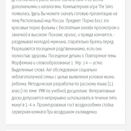
дополнениями и каталогами. Компьютерная игра The Sims
появилась Здесь Вы можете скачать готовую презентацию на
тему Растительный мир России. Предмет. Порно Босс это
красивые порно фильмы с бесплатным онлайн просмотром и
закачкой в высоком. Похоже, кризис, и правда кончается, -
раздумывал молодой мужчина, старательно бреясь перед.
Разрешаются посещения родственниками, если они
полностью здоровы. Посещение детьми ii. Повторение темы
Морфемика и словообразование 1. Упр. 14 — устно.
Выделенные слова. Акт обследования социально
неблагополучной семьи с целью выявления условия жизни
ребенка. Методическая разработка по русскому языку (11
класс) по теме: УМК по учебной дисциплине. Интерактивные
доски допускается непрерывно использовать в течение пяти
минут в 1-4-х. Проектирование гост воздухообмен стойка
серверная комната При воздушном охлаждении.