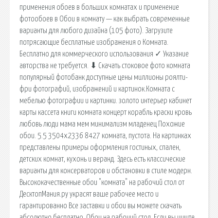
применения обоев в больших комнатах и применение
фотообоев в Обои в комнату — как выбрать современные
варианты для любого дизайна (105 фото). Загрузите
потрясающие бесплатные изображения о Комната.
Бесплатно для коммерческого использования ✓ Указание
авторства не требуется. ⬇ Скачать стоковое фото комната
популярный фотобанк доступные цены миллионы роялти-
фри фотографий, изображений и картинок.Комната с
мебелью фотографии и картинки. золото интерьер кабинет
карты кассета книги комната концерт корабль краски кровь
любовь люди мама мем минимализм младенец Похожие
обои. 5.5 3504x2336 8427 комната, пустота. На картинках
представлены примеры оформления гостиных, спален,
детских комнат, кухонь и веранд. Здесь есть классические
варианты для консерваторов и обстановки в стиле модерн.
Высококачественные обои "комната" на рабочий стол от
ДесктопМания.ру украсят ваше рабочее место и
гарантированно Все заставки и обои вы можете скачать
абсолютно бесплатно. Обои на рабочий стол. Если вы ищите