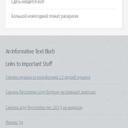
Сдесь найдется все!.
Большой новогодний плакат раскраска.
An Informative Text Blurb
Links to Important Stuff
Скачать музыка из кинофильма 12 друзей оушена
Скачать бесплатно игру боулинг на планшет андроид
Скачать игру бесплатно пес 2015 на андроид
Иконки 3д