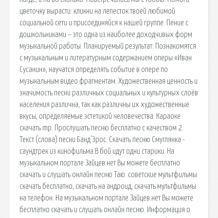
цветочку вырасти: кликни на лепесток твоей любимой
социальной сети и присоединяйся к нашей группе. Пение с
дошкольниками – это одна из наиболее доходчивых форм
музыкальной работы. Планируемый результат: Познакомятся
с музыкальным и литературным содержанием оперы «Иван
Сусанин», научатся определять событие в опере по
музыкальным видео фрагментам. Художественная ценность и
значимость песни различных социальных и культурных слоёв
населения различна, так как различны их художественные
вкусы, определяемые эстетикой человечества. Караоке
скачать mp. Прослушать песню бесплатно с качеством 2.
Текст (слова) песни Банд'Эрос. Скачать песню Смуглянка -
саундтрек из кинофильма В бой идут одни старики. На
музыкальном портале Зайцев.нет Вы можете бесплатно
скачать и слушать онлайн песню Таю. советские мультфильмы
скачать бесплатно, скачать на андроид, скачать мультфильмы
на телефон. На музыкальном портале Зайцев.нет Вы можете
бесплатно скачать и слушать онлайн песню. Информация о