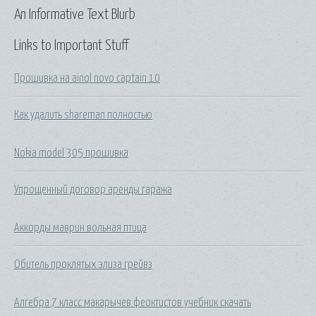
An Informative Text Blurb
Links to Important Stuff
Прошивка на ainol novo captain 10
Как удалить shareman полностью
Nokia model 305 прошивка
Упрощенный договор аренды гаража
Аккорды маврин вольная птица
Обитель проклятых элиза грейвз
Алгебра 7 класс макарычев феоктистов учебник скачать