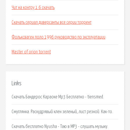
Чит на контру 1 6 скачать
Скачать сериал диверсанты все серии торрент
Фольксваген поло 1996 руководство по эксплуатации
Master of orion torrent
Links
Скачать Бандерос Караоке Mp3 Бесплатно - tiensmed.
Смуглянка. Раскудрявый клен зеленый, лист резной. Как-то.
Скачать бесплатно Nyusha - Таю в MP3 - слушать музыку.