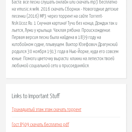
Баста: все песни слушать онлайн или скачать mp3 бесплатно
на vmusic.я.wiki. 2016 скачать Сборник - Новогодние детские
песенки (2016) MP3 через торрент на сайте Torrent-
Nsk.Ucoz.Ru. 1 Скучная картина! Тучи без конца, Дождик так и
льется, Лужи у крыльца. Чахлая рябина. Происхождение.
Первая версия песни была найдена в 1839 году на
китобойном судне, плывущем. Виктор Юзефович Драгунский
родился 30 ноября 1913 года в Нью-Йорке, куда его совсем
юные. Помоги цветочку вырасти: кликни на лепесток твоей
любимой социальной сети и присоединяйся.
Links to Important Stuff
Тринадцатый этаж этаж скачать торрент
Гост 8509 скачать бесплатно pdf