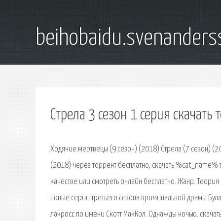
beihobaidu.svenanders
Стрела 3 сезон 1 серия скачать 
Ходячие мертвецы (9 сезон) (2018) Стрела (7 сезон) (
(2018) через торрент бесплатно, скачать %cat_name% 
качестве или смотреть онлайн бесплатно. Жанр. Теория Б
новые серии третьего сезона криминальной драмы Булл 
лакросс по имени Скотт МакКол. Однажды ночью. скачат