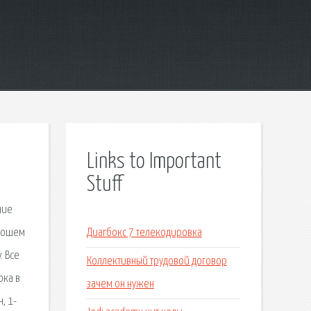
Links to Important
Stuff
ние
орошем
Диагбокс 7 телекодировка
. Все
Коллективный трудовой договор
ока в
зачем он нужен
, 1-