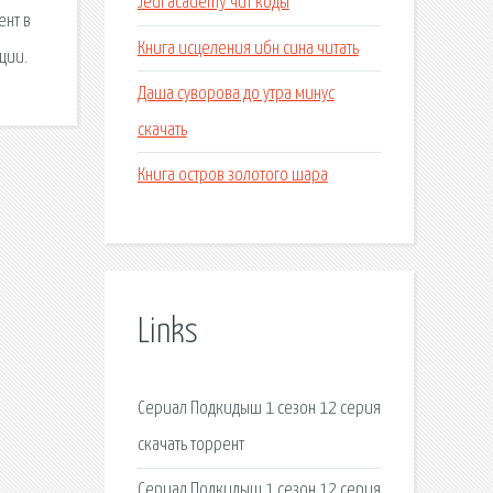
Jedi academy чит коды
ент в
Книга исцеления ибн сина читать
ции.
Даша суворова до утра минус
скачать
Книга остров золотого шара
Links
Сериал Подкидыш 1 сезон 12 серия
скачать торрент
Сериал Подкидыш 1 сезон 12 серия