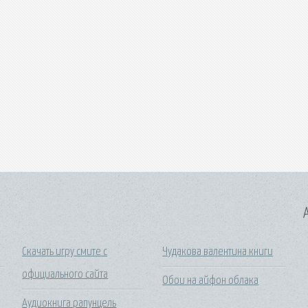
A
Скачать игру смите с
Чудакова валентина книги
официального сайта
Обои на айфон облака
Аудиокнига рапунцель