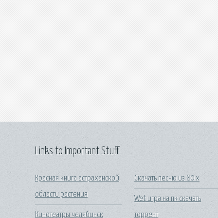
Links to Important Stuff
Красная книга астраханской
Скачать песню из 80 х
области растения
Wet игра на пк скачать
Кинотеатры челябинск
торрент