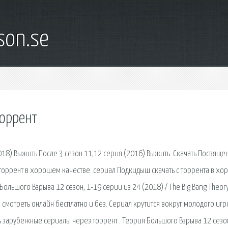
son.se
торрент
2018) Выжить После 3 сезон 11,12 серия (2016) Выжить. Скачать Посвяще
торрент в хорошем качестве. cериал Подкидыш скачать с торрента в х
ольшого Взрыва 12 сезон, 1-19 серии из 24 (2018) / The Big Bang Theory
смотреть онлайн бесплатно и без. Сериал крутится вокруг молодого игр
ь зарубежные сериалы через торрент . Теория Большого Взрыва 12 сезон