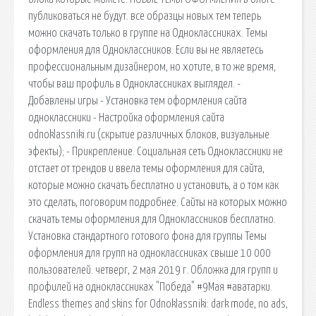
публиковаться не будут. все образцы новых тем теперь
можно скачать только в группе на Одноклассниках. Темы
оформления для Одноклассников. Если вы не являетесь
профессиональным дизайнером, но хотите, в то же время,
чтобы ваш профиль в Одноклассниках выглядел. -
Добавлены игры - Установка тем оформления сайта
одноклассники - Настройка оформления сайта
odnoklassniki.ru (скрытие различных блоков, визуальные
эфекты); - Прикрепление. Социальная сеть Одноклассники не
отстает от трендов и ввела темы оформления для сайта,
которые можно скачать бесплатно и установить, а о том как
это сделать, поговорим подробнее. Сайты на которых можно
скачать темы оформления для Одноклассников бесплатно.
Установка стандартного готового фона для группы Темы
оформления для групп на одноклассниках свыше 10 000
пользователей. четверг, 2 мая 2019 г. Обложка для групп и
профилей на одноклассниках "Победа" #9Мая #аватарки.
Endless themes and skins for Odnoklassniki: dark mode, no ads,