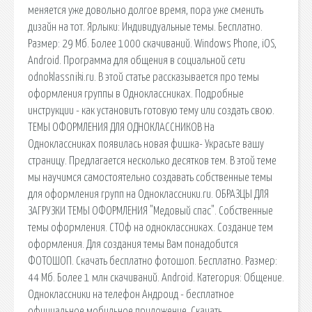
меняется уже довольно долгое время, пора уже сменить
дизайн на тот. Ярлыки: Индивидуальные темы. Бесплатно.
Размер: 29 Мб. Более 1000 скачиваний. Windows Phone, iOS,
Android. Программа для общения в социальной сети
odnoklassniki.ru. В этой статье рассказывается про темы
оформления группы в Одноклассниках. Подробные
инструкции - как установить готовую тему или создать свою.
ТЕМЫ ОФОРМЛЕНИЯ ДЛЯ ОДНОКЛАССНИКОВ На
Одноклассниках появилась новая фишка- Украсьте вашу
страницу. Предлагается несколько десятков тем. В этой теме
мы научимся самостоятельно создавать собственные темы
для оформления групп на Одноклассники.ru. ОБРАЗЦЫ ДЛЯ
ЗАГРУЗКИ ТЕМЫ ОФОРМЛЕНИЯ "Медовый спас". Собственные
темы оформления. СТОф на одноклассниках. Создание тем
оформления. Для создания темы Вам понадобится
ФОТОШОП. Скачать бесплатно фотошоп. Бесплатно. Размер:
44 Мб. Более 1 млн скачиваний. Android. Категория: Общение.
Одноклассники на телефон Андроид - бесплатное
официальное мобильное приложение. Скачать