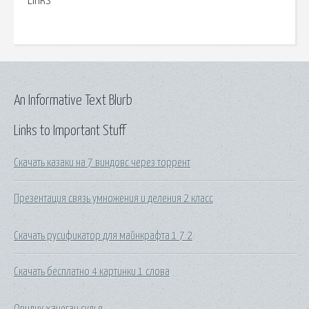
Links
An Informative Text Blurb
Links to Important Stuff
Скачать казаки на 7 виндовс через торрент
Презентация связь умножения и деления 2 класс
Скачать русификатор для майнкрафта 1 7 2
Скачать бесплатно 4 картинки 1 слова
Овидиу хацеган судья