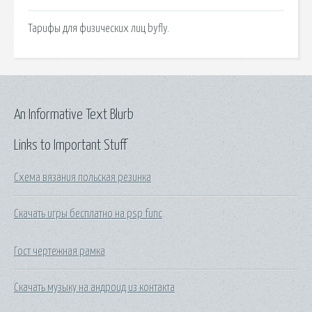
Тарифы для физических лиц byfly.
An Informative Text Blurb
Links to Important Stuff
Схема вязания польская резинка
Скачать игры бесплатно на psp func
Гост чертежная рамка
Скачать музыку на андроид из контакта