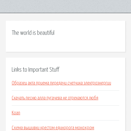
The world is beautiful
Links to Important Stuff
Образец акта приема передачи счетчика электроэнергии
Скачать песню алла пугачева не отрекаются любя
Koan
Схема вышивки крестом единорога монохром