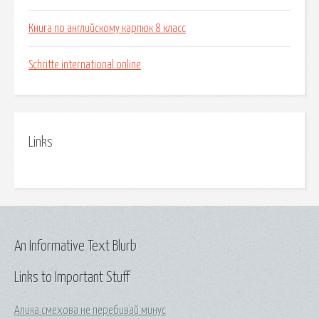
Книга по английскому карпюк 8 класс
Schritte international online
Links
An Informative Text Blurb
Links to Important Stuff
Алика смехова не перебивай минус