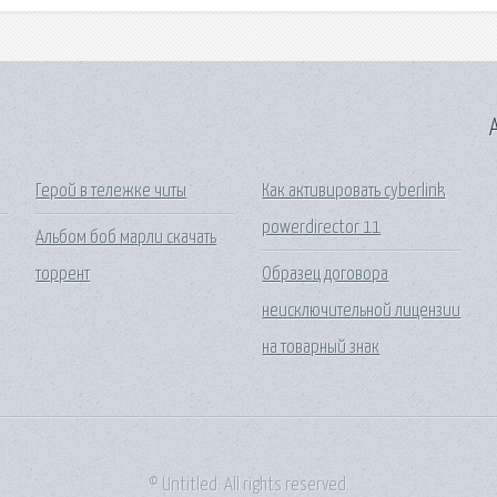
A
Герой в тележке читы
Как активировать cyberlink
powerdirector 11
Альбом боб марли скачать
торрент
Образец договора
неисключительной лицензии
на товарный знак
© Untitled. All rights reserved.