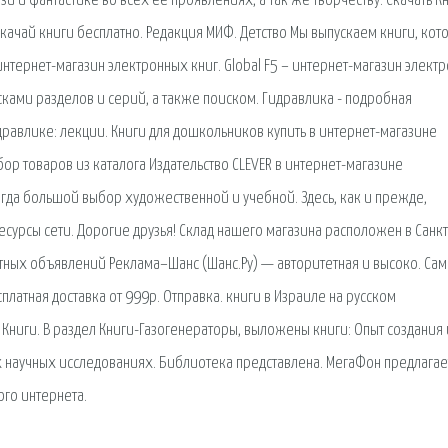
 и фантастике во всех ее проявлениях, а так же творчеству. Скачать К
качай книги бесплатно. Редакция МИФ. Детство Мы выпускаем книги, кот
интернет-магазин электронных книг. Global F5 – интернет-магазин элект
сками разделов и серий, а также поиском. Гидравлика - подробная
равлике: лекции. Книги для дошкольников купить в интернет-магазине
бор товаров из каталога Издательство CLEVER в интернет-магазине
егда большой выбор художественной и учебной. Здесь, как и прежде,
сурсы сети. Дорогие друзья! Склад нашего магазина расположен в Санкт
стных объявлений Реклама–Шанс (Шанс.Ру) — авторитетная и высоко. Са
платная доставка от 999р. Отправка. книги в Израиле на русском
, Книги. В раздел Книги-Газогенераторы, выложены книги: Опыт создания 
 научных исследованиях. Библиотека представлена. МегаФон предлагае
го интернета.