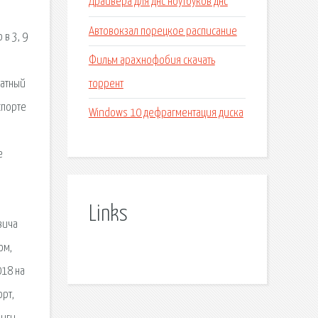
Драйвера для днс ноутбуков днс
Автовокзал порецкое расписание
в 3, 9
Фильм арахнофобия скачать
торрент
ратный
спорте
Windows 10 дефрагментация диска
е
Links
вича
ом,
018 на
орт,