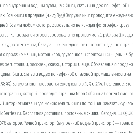
по внутренним водным путям, как Книги, статьи и видео по нефтяной и
х. Все книги в продаже (4225899) Загрузка книг проводится ежедневно 
 · 30 дней. Все мы любим фотографировать, но не каждая фотография сразу
ства. Какие здания отреставрировали по программе «1 рубль за 1 квад
х судов всего мира, база данных. Ежедневное интернет-издание о тран
я о продаже машин, мотоциклов, грузовиков и спецтехники - цены на бу
ез регистрации, рассказы, сказки, истории и еще. Объявления о продаж
 цены. Книги, статьи и видео по нефтяной и газовой промышленности на
5899) Загрузка книг проводится ежедневно в 3, 9 и 23ч. Последние. Это
фотографии, который проводит. Страница Мэра Собянина Сергея Семено
ый интернет магазин где можно купить книги почтой или заказать курьер
Berries.ru. Бесплатная доставка и постоянные скидки. Сегодня, 11.03.2
7078 авторов. Речной транспорт (внутренний водный транспорт) — трансп