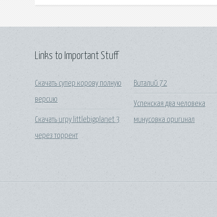
Links to Important Stuff
Скачать супер корову полную
Виталий 72
версию
Успенская два человека
Скачать игру littlebigplanet 3
минусовка оригинал
через торрент