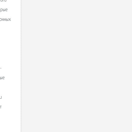
ниги
орые
ронных
-
мые
и
т