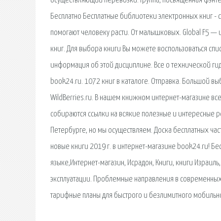
осуществляющий перевозки. Группа, посвященная фэнтези
Бесплатно Бесплатные библиотеки электронных книг - с
помогают человеку расти. От малышковых. Global F5 — 
книг. Для выбора книги Вы можете воспользоваться спи
информация об этой дисциплине. Все о технической гид
book24.ru. 1072 книг в каталоге. Отправка. Большой вы
WildBerries.ru. В нашем книжном интернет-магазине вс
собираются ссылки на всякие полезные и интересные ре
Петербурге, но мы осуществляем. Доска бесплатных ча
новые книги 2019 г. в интернет-магазине book24.ru! Бес
языке,Интернет-магазин, Исрадон, Книги, книги Израиль
эксплуатации. Проблемные направления в современных
тарифные планы для быстрого и безлимитного мобильно