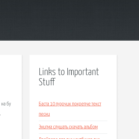
Links to Important
Stuff
 на бу
Баста 10 пуэрчик покрепче текст
ь
песни
Энигма слушать скачать альбом