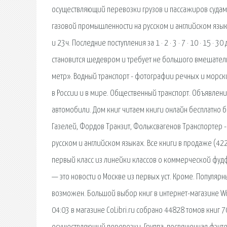
осуществляющий перевозки грузов и пассажиров судами 
газовой промышленности на русском и английском языка
и 23ч. Последние поступления за 1 · 2 · 3 · 7 · 10 · 15
становится шедевром и требует не большого вмешатель
метр». Водный транспорт - фотографии речных и морски
в России и в мире. Общественный транспорт. Объявлени
автомобили. Дом книг читаем книги онлайн бесплатно б
Газелей, Фордов Транзит, Фольксвагенов Транспортер -
русском и английском языках. Все книги в продаже (422
первый класс из линейки классов о коммерческой фуд
— это новости о Москве из первых уст. Кроме. Популярн
возможен. Большой выбор книг в интернет-магазине Wild
04:03 в магазине CoLibri.ru собрано 44828 томов книг 