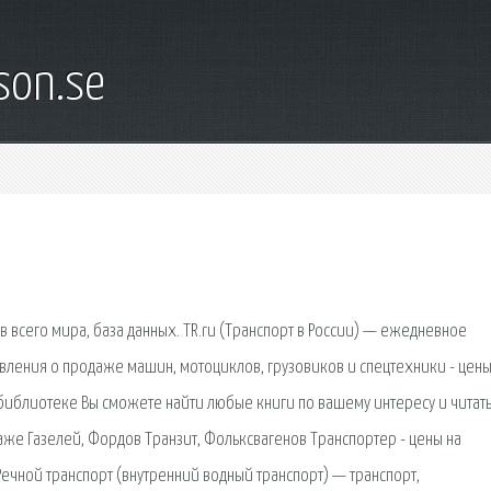
son.se
 всего мира, база данных. TR.ru (Транспорт в России) — ежедневное
явления о продаже машин, мотоциклов, грузовиков и спецтехники - цены
В библиотеке Вы сможете найти любые книги по вашему интересу и читат
аже Газелей, Фордов Транзит, Фольксвагенов Транспортер - цены на
Речной транспорт (внутренний водный транспорт) — транспорт,