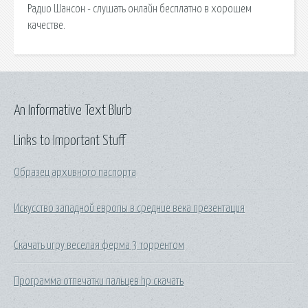
Радио Шансон - слушать онлайн бесплатно в хорошем
качестве.
An Informative Text Blurb
Links to Important Stuff
Образец архивного паспорта
Искусство западной европы в средние века презентация
Скачать игру веселая ферма 3 торрентом
Программа отпечатки пальцев hp скачать