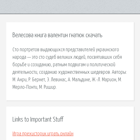
Велесова книга валентин гнатюк скачать
Сто портретов выдающихся представителей украинского
народа — это сто судеб великих людей, посвятивших себя
борьбе и созиданию, ратным подвигам и политической
деятельности, созданию художественных шедевров. Авторы:
М. Анри, Р. Бернет, Э. Левинас, А. Мальдине, Ж.-Л. Марион, М.
Мерло-Понти, М. Ришир.
Links to Important Stuff
Игра прехисторик играть онлайн