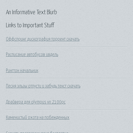
An Informative Text Blurb
Links to Important Stuff
Оффспринг дискография торрент скачать
Расписание автобусов ивдель
Рингтон начальник
Песня эльзы отпусти и забудь текст скачать
Драйвера для olympus vn 2100pc
Каменистый охота на побежденных