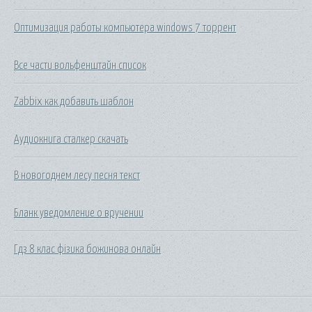
Оптимизация работы компьютера windows 7 торрент
Все части вольфенштайн список
Zabbix как добавить шаблон
Аудиокнига сталкер скачать
В новогоднем лесу песня текст
Бланк уведомление о вручении
Гдз 8 клас фізика божинова онлайн