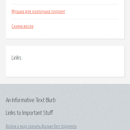
Музыка для хэллоуина торрент
Схема весла
Links
An Informative Text Blurb
Links to Important Stuff
Война и мир скачать фильм без торрента