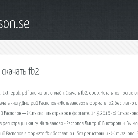
son.se
скачать fb2
 txt, epub, pdf или читать онлайн. Скачать fb2, epub. Читать полностью 
качать книгу Дмитрий Распопов «Жить заново» в формате fb2 бесплатно и
й Распопов — Жить скачать отрывок в формате. 14.9.2016 · «Жить занов
ез регистрации книгу. Жить заново - Распопов Дмитрий Викторович. Вы м
трий Распопов в формате fb2 бесплатно и без регистрации • Жить заново. 