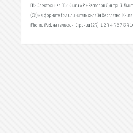
FB2 Электронная FB2 Книги » Р » Распопов Дмитрий. Дми
(СИ)» в формате fb2 или читать онлайн бесплатно. Книга
iPhone, iPad, на телефон. Страниц (25): 1 2 3 4 5 6 7 