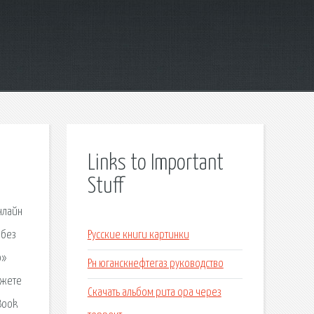
Links to Important
Stuff
онлайн
 без
Русские книги картинки
о»
Рн юганскнефтегаз руководство
ожете
Скачать альбом рита ора через
Book