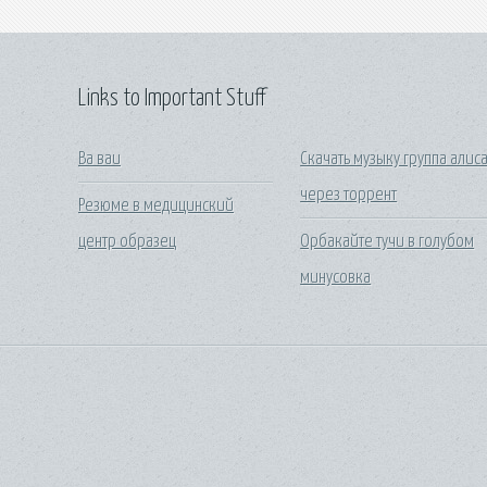
Links to Important Stuff
Ва ваи
Скачать музыку группа алис
через торрент
Резюме в медицинский
центр образец
Орбакайте тучи в голубом
минусовка