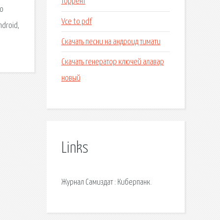
торрент
во
Vce to pdf
ndroid,
Скачать песни на андроид тимати
Скачать генератор ключей алавар
новый
Links
Журнал Самиздат : Киберпанк.