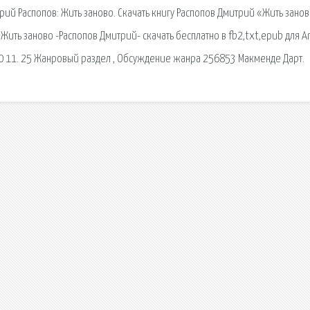
трий Распопов: Жить заново. Скачать книгу Распопов Дмитрий «Жить зано
 Жить заново -Распопов Дмитрий- скачать бесплатно в fb2,txt,epub для A
8 9 10 11. 25 Жанровый раздел , Обсуждение жанра 256853 Макменде Дарт.