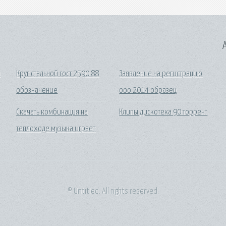
A
а
Круг стальной гост 2590 88
Заявление на регистрацию
обозначение
ооо 2014 образец
Скачать комбинация на
Клипы дискотека 90 торрент
теплоходе музыка играет
© Untitled. All rights reserved.