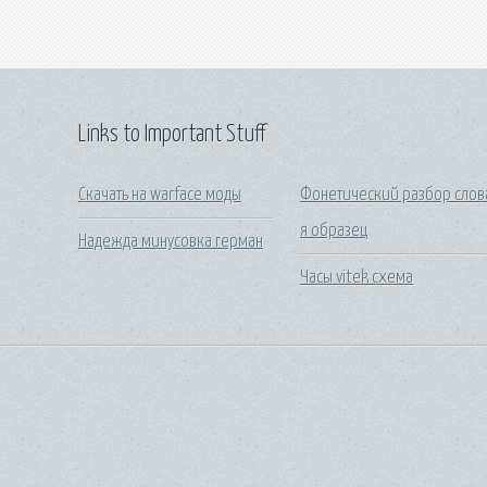
Links to Important Stuff
Скачать на warface моды
Фонетический разбор слов
я образец
Надежда минусовка герман
Часы vitek схема