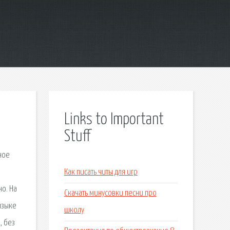
Links to Important
Stuff
ное
Как писать читы для игр
о. На
Скачать минусовки песни про
языке
школу
, без