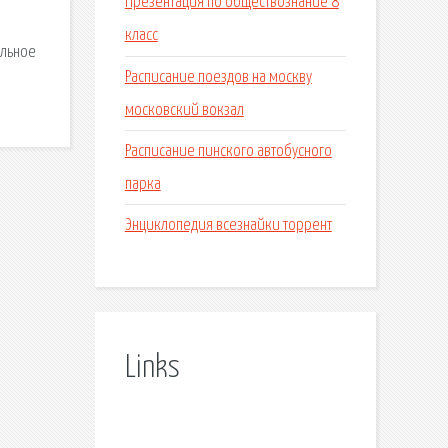
Презентация по обществознание 8
класс
альное
Расписание поездов на москву
московский вокзал
Расписание пинского автобусного
парка
Энциклопедия всезнайки торрент
Links