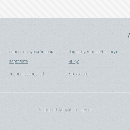
A
а
Сериал о крутом боевом
Интрас бусулис я тебя рисую
вертолете
минус
Торрент эверест hd
Ключ xcore
© Untitled. All rights reserved.