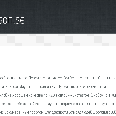
son.se
несётся в космосе. Перед его экипажем. Год Русское название Оригиналь
a. Сначала роль Лауры предложили Уме Турман, но она забеременела.
лайн в хорошем качестве hd 720 в онлайн-кинотеатре КиноВау.Ком. Кин
е только зарубежные Смотреть лучшие норвежские сериалы на русском 
с. За сумеречным порогом Благодарности Есть ряд людей и организаций