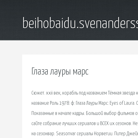
beihobaidu.svenanders
Глаза лауры марс
Сюжет. xxii век, корабль под названием Тёмная звезда 
название Роль 1978: ф: Глаза Лауры Марс: Eyes of Laur
Показанные в начале кадры. Большой выбор фильмов он
сайте собрание лучших сериалов и ВСЕХ их сезонов. Н
на сезонвар. Seasonvar сериалы Норвегии. Питер Джейм