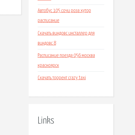
Автобус 105 сочи роза хутор
расписание
Скачать виндовс инсталлер для
виндовс 8
Расписание поезда 056 москва
красноярск
Скачать торрент crazy taxi
Links