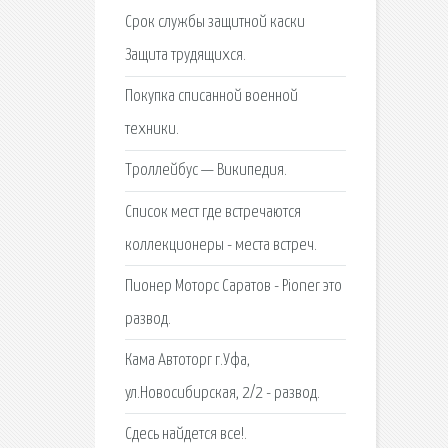
Срок службы защитной каски
Защита трудящихся.
Покупка списанной военной
техники.
Троллейбус — Википедия.
Список мест где встречаются
коллекционеры - места встреч.
Пионер Моторс Саратов - Pioner это
развод.
Кама Автоторг г.Уфа,
ул.Новосибирская, 2/2 - развод.
Сдесь найдется все!.