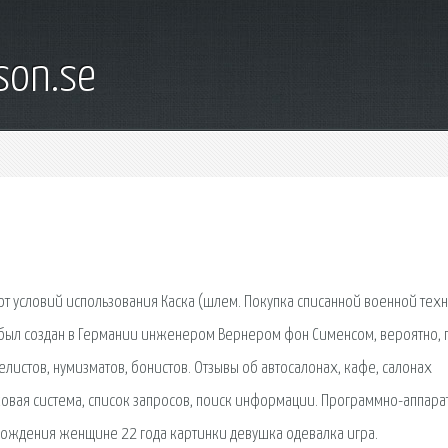
son.se
от условий использования Каска (шлем. Покупка списанной военной техн
 был создан в Германии инженером Вернером фон Сименсом, вероятно, 
елистов, нумизматов, бонистов. Отзывы об автосалонах, кафе, салонах
сковая сиcтема, список запросов, поиск информации. Программно-аппар
рождения женщине 22 года картинки девушка одевалка игра.