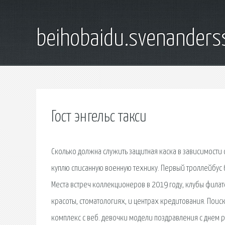
beihobaidu.svenanders
Гост энгельс такси
Сколько должна служить защитная каска в зависимости 
куплю списанную военную технику. Первый троллейбус
Места встреч коллекционеров в 2019 году, клубы филат
красоты, стоматологиях, и центрах кредитования. Пои
комплекс с веб. девочки модели поздравления с днем 