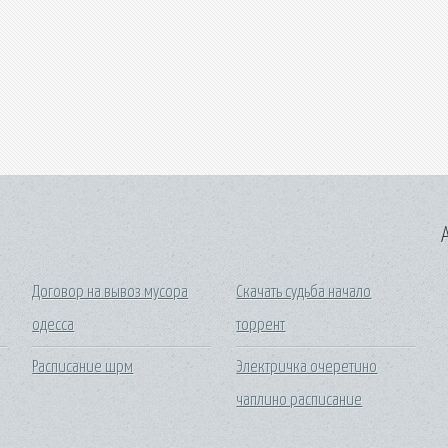
A
Договор на вывоз мусора
Скачать судьба начало
одесса
торрент
Расписание шрм
Электричка очеретино
чаплино расписание