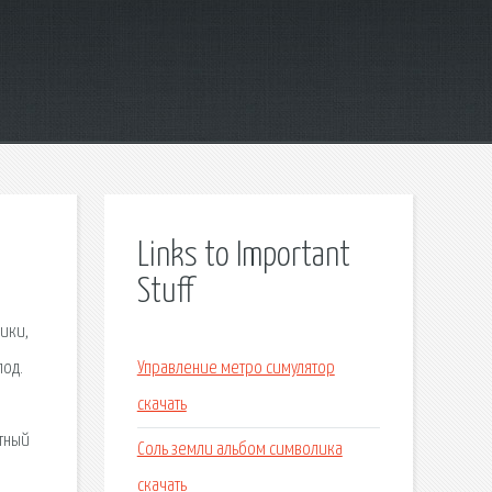
Links to Important
Stuff
ики,
под.
Управление метро симулятор
скачать
атный
Соль земли альбом символика
скачать