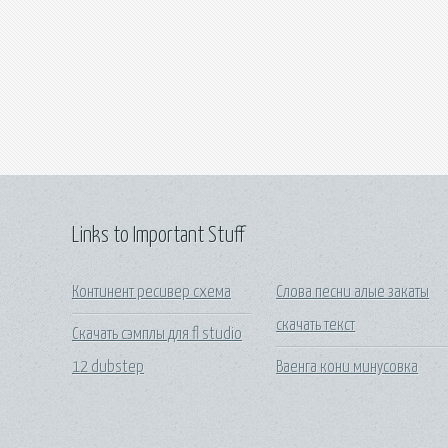
Links to Important Stuff
Континент ресивер схема
Слова песни алые закаты
скачать текст
Скачать сэмплы для fl studio
12 dubstep
Ваенга кони минусовка