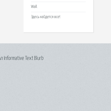
Wall.
Здесь найдется все!.
n Informative Text Blurb