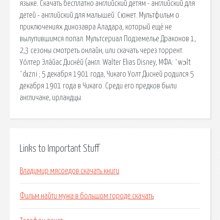
языке. Скачать бесплатно английский детям - английский для
детей - английский для малышей. Сюжет. Мультфильм о
приключениях динозавра Аладара, который ещё не
вылупившимся попал. Мультсериал Подземелье Драконов 1,
2,3 сезоны смотреть онлайн, или скачать через торрент.
Уо́лтер Эла́йас Дисне́й (англ. Walter Elias Disney, МФА: ˈwɔlt
ˈdɪzni ; 5 декабря 1901 года, Чикаго Уолт Дисней родился 5
декабря 1901 года в Чикаго. Среди его предков были
англичане, ирландцы.
Links to Important Stuff
Владимир мясоедов скачать книги
Фильм найти мужа в большом городе скачать