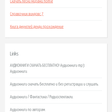
Скачать песни миражи homie
Справочник виндовс 7
Книга джунглей денди прохождение
Links
АУДИОКНИГИ СКАЧАТЬ БЕСПЛАТНО! Аудиокниги mp3
Аудиокниги.
Аудиокниги скачать бесплатно и без регистрации и слушать.
Аудиокниги / Фантастика / Радиоспектакли.
Аудиокниги по авторам.