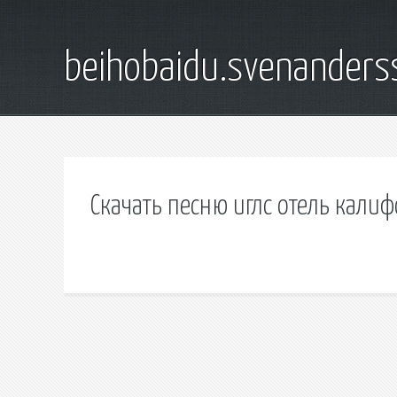
beihobaidu.svenanders
Скачать песню иглс отель кали