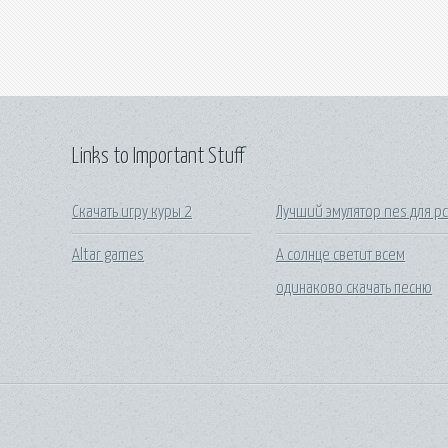
Links to Important Stuff
Скачать игру куры 2
Лучший эмулятор nes для p
Altar games
А солнце светит всем
одинаково скачать песню