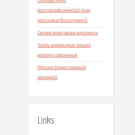
Орехово зуево
крестовоздвиженский храм
расписание богослужений
Скачать молот ведьм аудиокнига
Читать земляничное окошко
краткое содержание
Образец бланка товарной
накладной
Links