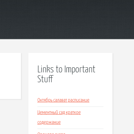
Links to Important
Stuff
Октябрь салават расписание
Цементный сад краткое
содержание