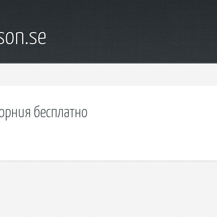
son.se
форния бесплатно