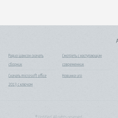
A
c
Радио шансон скачать
Смотреть с наступающим
сборник
современник
Скачать microsoft office
Новинка игр
2013 с ключом
© Untitled. All rights reserved.